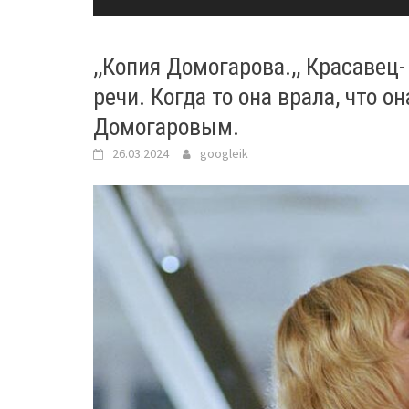
,,Копия Домогарова.,, Красавец
речи. Когда то она врала, что 
Домогаровым.
26.03.2024
googleik