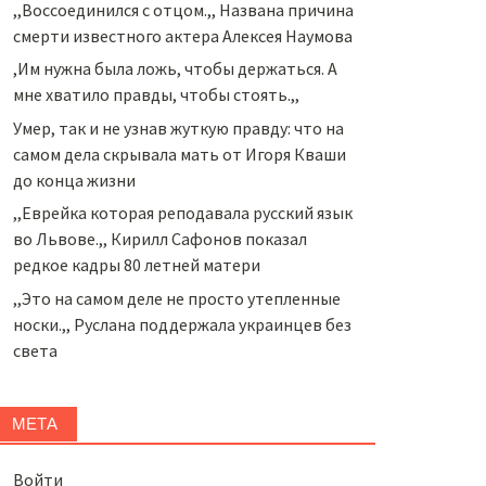
,,Воссоединился с отцом.,, Названа причина
смерти известного актера Алексея Наумова
,Им нужна была ложь, чтобы держаться. А
мне хватило правды, чтобы стоять.,,
Умер, так и не узнав жуткую правду: что на
самом дела скрывала мать от Игоря Кваши
до конца жизни
,,Еврейка которая реподавала русский язык
во Львове.,, Кирилл Сафонов показал
редкое кадры 80 летней матери
,,Это на самом деле не просто утепленные
носки.,, Руслана поддержала украинцев без
света
МЕТА
Войти