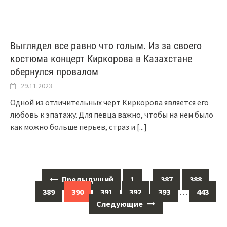
Выглядел все равно что голым. Из за своего
костюма концерт Киркорова в Казахстане
обернулся провалом
29.11.2023
Одной из отличительных черт Киркорова является его
любовь к эпатажу. Для певца важно, чтобы на нем было
как можно больше перьев, страз и
[...]
Навигация
Предыдущий
1
…
387
388
по
389
390
391
392
393
…
443
сообщениям
Следующие