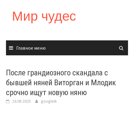
Перейти
к
Мир чудес
содержимому
Главное меню
После грандиозного скандала с
бывшей няней Виторган и Млодик
срочно ищут новую няню
16.08.2025
googleik