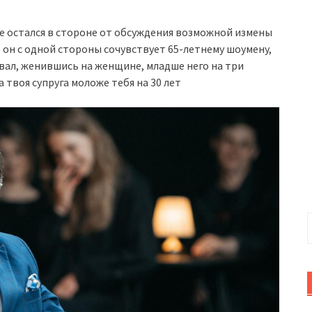
 остался в стороне от обсуждения возможной измены
 он с одной стороны сочувствует 65-летнему шоумену,
ывал, женившись на женщине, младше него на три
 твоя супруга моложе тебя на 30 лет
Н