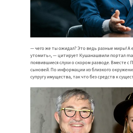
— чего же ты ожидал? Это ведь разные миры! А 
утомить», — цитирует Кушанашвили портал mail
появившиеся слухи о скором разводе. Вместе с 
сыновей. По информации из близкого окружения
супругу имущества, так что без средств к суще