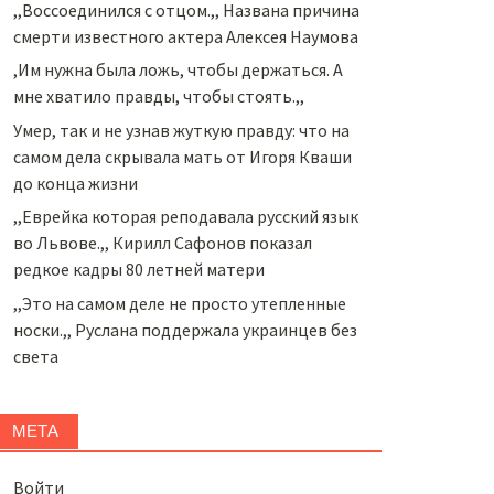
,,Воссоединился с отцом.,, Названа причина
смерти известного актера Алексея Наумова
,Им нужна была ложь, чтобы держаться. А
мне хватило правды, чтобы стоять.,,
Умер, так и не узнав жуткую правду: что на
самом дела скрывала мать от Игоря Кваши
до конца жизни
,,Еврейка которая реподавала русский язык
во Львове.,, Кирилл Сафонов показал
редкое кадры 80 летней матери
,,Это на самом деле не просто утепленные
носки.,, Руслана поддержала украинцев без
света
МЕТА
Войти