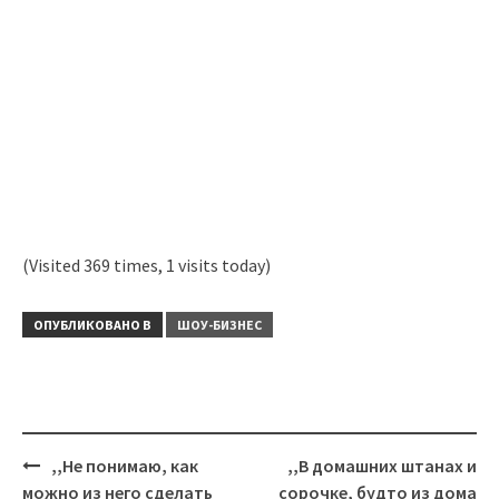
(Visited 369 times, 1 visits today)
ОПУБЛИКОВАНО В
ШОУ-БИЗНЕС
Навигация
,,Не понимаю, как
,,В домашних штанах и
можно из него сделать
сорочке, будто из дома