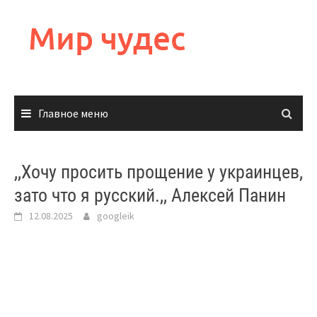
Перейти
к
Мир чудес
содержимому
Главное меню
,,Хочу просить прощение у украинцев,
зато что я русский.,, Алексей Панин
12.08.2025
googleik