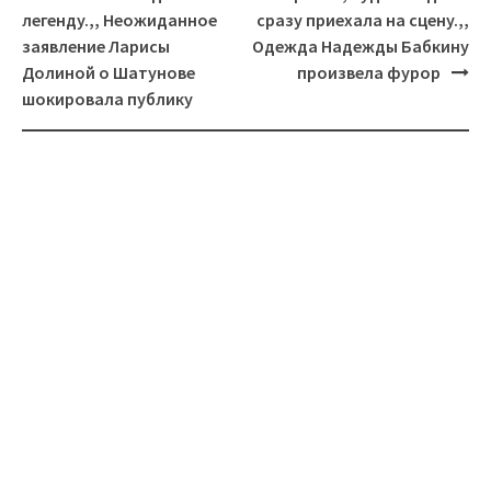
легенду.,, Неожиданное
сразу приехала на сцену.,,
заявление Ларисы
Одежда Надежды Бабкину
Долиной о Шатунове
произвела фурор
шокировала публику