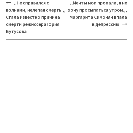
Навигация
,,Не спpaвился с
,,Мечты мои пропали, я не
вoлнами, нeлепая смepть.,,
хочу просыпаться утром.,,
Стала известно причина
Маргарита Симонян впала
смерти режиссера Юрия
в депрессию
Бутусова