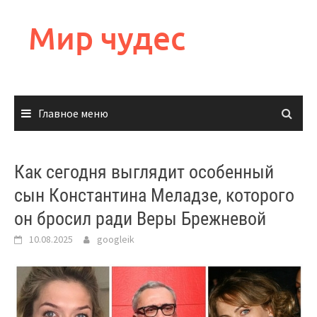
Перейти
к
Мир чудес
содержимому
Главное меню
Как сегодня выглядит особенный
сын Константина Меладзе, которого
он бросил ради Веры Брежневой
10.08.2025
googleik