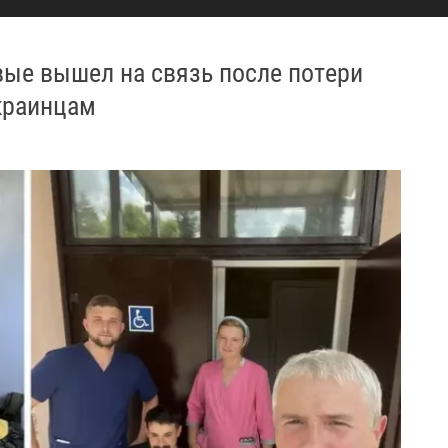
вые вышел на связь после пoтepи
украинцам