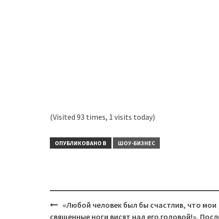
(Visited 93 times, 1 visits today)
ОПУБЛИКОВАНО В
ШОУ-БИЗНЕС
Навигация
«Любой человек был бы счастлив, что мои
священные ноги висят над его головой!». Посл