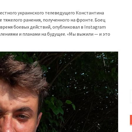
вестного украинского телеведущего Константина
 тяжелого ранения, полученного на фронте. Боец
время боевых действий, опубликовал в Instagram
ениями и планами на будущее. «Мы выжили — и это
Н