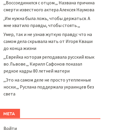
,,Воссоединился с отцом.,, Названа причина
смерти известного актера Алексея Наумова
,Им нужна была ложь, чтобы держаться. А
мне хватило правды, чтобы стоять.,,
Умер, так и не узнав жуткую правду: что на
самом дела скрывала мать от Игоря Кваши
до конца жизни
,,Еврейка которая реподавала русский язык
во Львове.,, Кирилл Сафонов показал
редкое кадры 80 летней матери
,,Это на самом деле не просто утепленные
носки.,, Руслана поддержала украинцев без
света
МЕТА
Войти