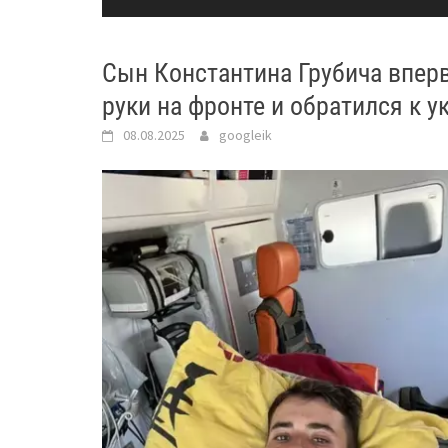
Сын Константина Грубича впер
pyки на фронте и обратился к 
08.08.2025
googleik