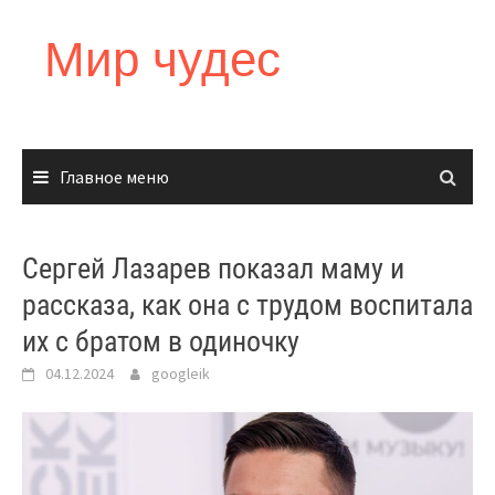
Перейти
к
Мир чудес
содержимому
Главное меню
Сергей Лазарев показал маму и
рассказа, как она с трудом воспитала
их с братом в одиночку
04.12.2024
googleik