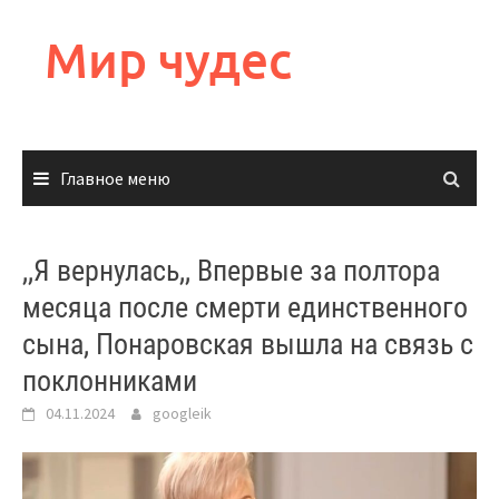
Перейти
к
Мир чудес
содержимому
Главное меню
,,Я вернулась,, Впервые за полтора
месяца после смерти единственного
сына, Понаровская вышла на связь с
поклонниками
04.11.2024
googleik