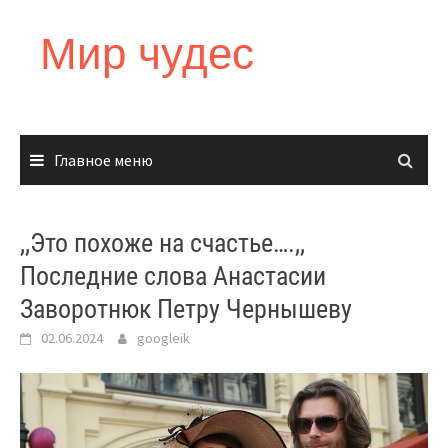
Перейти
к
Мир чудес
содержимому
Главное меню
,,Это похоже на счастье….,,
Последние слова Анастасии
Заворотнюк Петру Чернышеву
02.06.2024
googleik