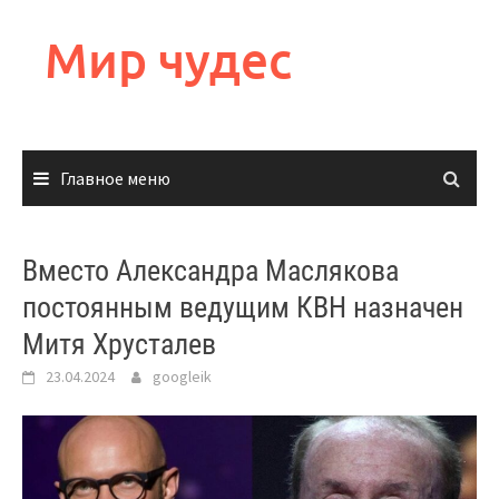
Перейти
к
Мир чудес
содержимому
Главное меню
Вместо Александра Маслякова
постоянным ведущим КВН назначен
Митя Хрусталев
23.04.2024
googleik