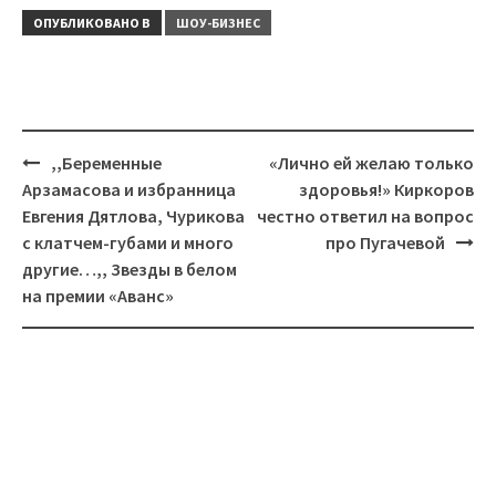
ОПУБЛИКОВАНО В
ШОУ-БИЗНЕС
Навигация
,,Беременные
«Лично ей желаю только
Арзамасова и избранница
здоровья!» Киркоров
Евгения Дятлова, Чурикова
честно ответил на вопрос
с клатчем-губами и много
про Пугачевой
другие…,, Звезды в белом
на премии «Аванс»