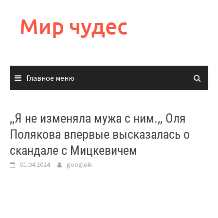
Перейти
к
Мир чудес
содержимому
Главное меню
,,Я не изменяла мужа с ним.,, Оля
Полякова впервые высказалась о
скандале с Мицкевичем
01.04.2024
googleik