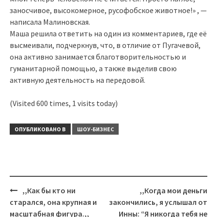
заносчивое, высокомерное, русофобское животное!» , —
написала Малиновская.
Маша решила ответить на один из комментариев, где её
высмеивали, подчеркнув, что, в отличие от Пугачевой,
она активно занимается благотворительностью и
гуманитарной помощью, а также выделив свою
активную деятельность на передовой.
(Visited 600 times, 1 visits today)
ОПУБЛИКОВАНО В
ШОУ-БИЗНЕС
Навигация
,,Как бы кто ни
,,Когда мои деньги
старался, она крупная и
закончились, я услышал от
масштабная фигура.,,
Инны: “Я никогда тебя не