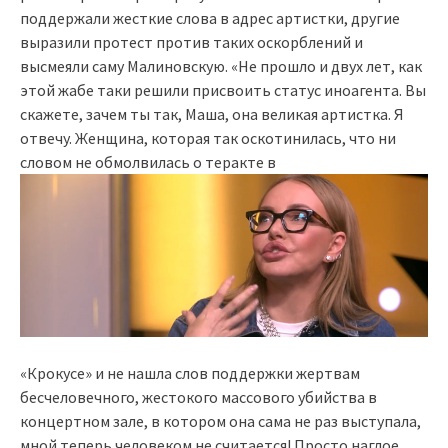
поддержали жесткие слова в адрес артистки, другие
выразили протест против таких оскорблений и
высмеяли саму Малиновскую. «Не прошло и двух лет, как
этой жабе таки решили присвоить статус иноагента. Вы
скажете, зачем ты так, Маша, она великая артистка. Я
отвечу. Женщина, которая так оскотинилась, что ни
словом не обмолвилась о теракте в
«Крокусе» и не нашла слов поддержки жертвам
бесчеловечного, жестокого массового убийства в
концертном зале, в котором она сама не раз выступала,
мной теперь человеком не считается! Просто наглое,