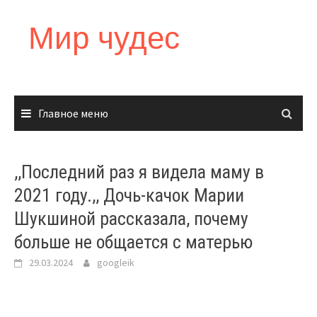
Перейти
к
Мир чудес
содержимому
Главное меню
,,Последний раз я видела маму в
2021 году.,, Дочь-качок Марии
Шукшиной рассказала, почему
больше не общается с матерью
29.03.2024
googleik