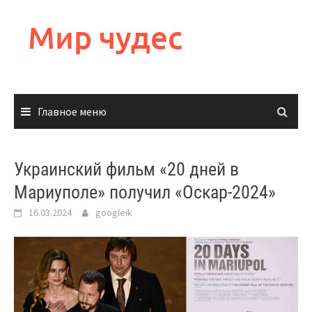
Перейти
к
Мир чудес
содержимому
Главное меню
Украинский фильм «20 дней в
Мариуполе» получил «Оскар-2024»
16.03.2024
googleik