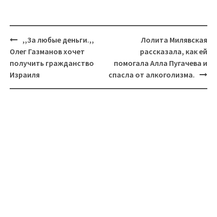
Навигация
,,За любые деньги.,,
Лолита Милявская
Олег Газманов хочет
рассказала, как ей
получить гражданство
помогала Алла Пугачева и
Израиля
спасла от алкоголизма.