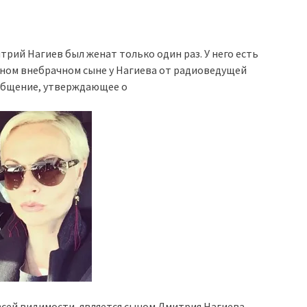
рий Нагиев был женат только один раз. У него есть
жном внебрачном сыне у Нагиева от радиоведущей
общение, утверждающее о
всей видимости, является сыном Дмитрия Нагиева.