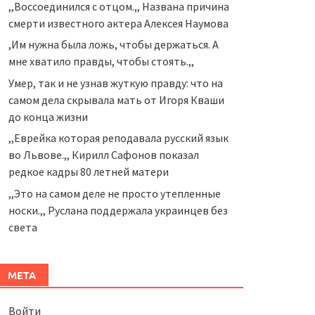
,,Воссоединился с отцом.,, Названа причина
смерти известного актера Алексея Наумова
,Им нужна была ложь, чтобы держаться. А
мне хватило правды, чтобы стоять.,,
Умер, так и не узнав жуткую правду: что на
самом дела скрывала мать от Игоря Кваши
до конца жизни
,,Еврейка которая реподавала русский язык
во Львове.,, Кирилл Сафонов показал
редкое кадры 80 летней матери
,,Это на самом деле не просто утепленные
носки.,, Руслана поддержала украинцев без
света
МЕТА
Войти