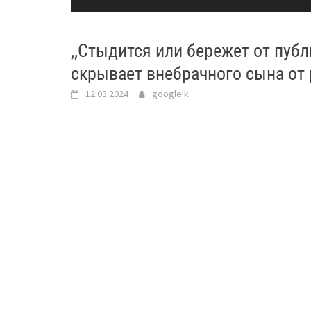
,,Стыдится или бережет от публ
скрывает внебрачного сына от
12.03.2024
googleik