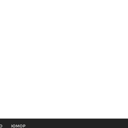
О
ЮМОР