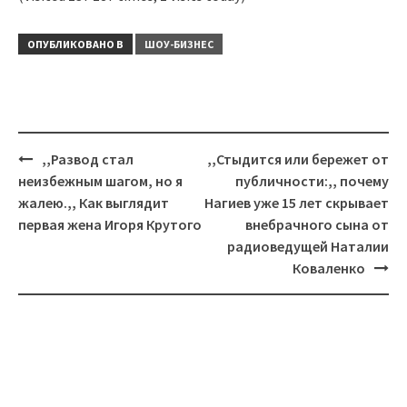
ОПУБЛИКОВАНО В
ШОУ-БИЗНЕС
Навигация
,,Развод стал
,,Стыдится или бережет от
неизбежным шагом, но я
публичности:,, почему
жалею.,, Как выглядит
Нагиев уже 15 лет скрывает
первая жена Игоря Крутого
внебрачного сына от
радиоведущей Наталии
Коваленко