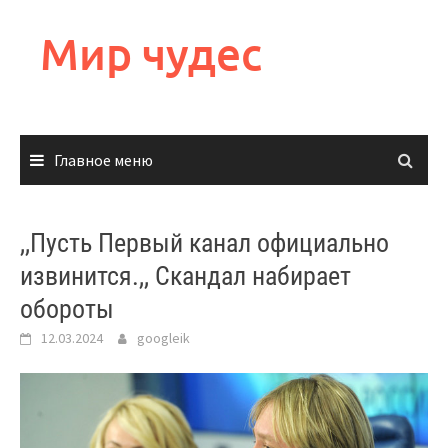
Перейти
к
Мир чудес
содержимому
Главное меню
,,Пусть Первый канал официально
извинится.,, Скандал набирает
обороты
12.03.2024
googleik