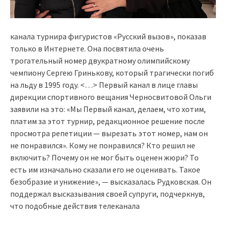
канала турнира фигуристов «Русский вызов», показав
только в Интернете. Она посвятила очень
трогательный номер двукратному олимпийскому
чемпиону Сергею Гринькову, который трагически погиб
на льду в 1995 году. <…> Первый канал в лице главы
дирекции спортивного вещания Черносвитовой Ольги
заявили на это: «Мы Первый канал, делаем, что хотим,
платим за этот турнир, редакционное решение после
просмотра репетиции — вырезать этот номер, нам он
не понравился». Кому не понравился? Кто решил не
включить? Почему он не мог быть оценен жюри? То
есть им изначально сказали его не оценивать. Такое
безобразие и унижение», — высказалась Рудковская. Он
поддержал высказывания своей супруги, подчеркнув,
что подобные действия телеканала