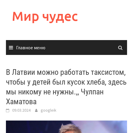
Перейти
к
Мир чудес
содержимому
Главное меню
В Латвии можно работать таксистом,
чтобы у детей был кусок хлеба, здесь
мы никому не нужны.,, Чулпан
Хаматова
09.03.2024
googleik