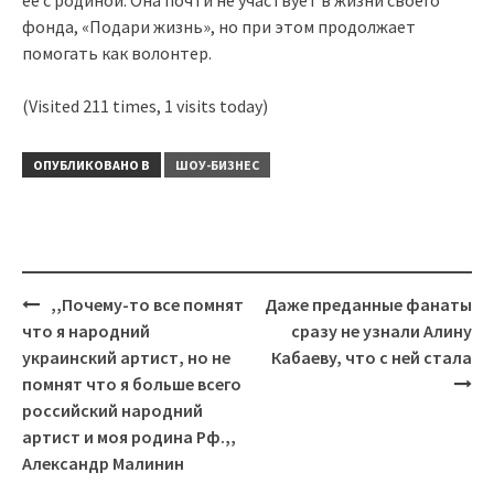
её с родиной. Она почти не участвует в жизни своего
фонда, «Подари жизнь», но при этом продолжает
помогать как волонтер.
(Visited 211 times, 1 visits today)
ОПУБЛИКОВАНО В
ШОУ-БИЗНЕС
Навигация
,,Почему-то все помнят
Даже преданные фанаты
что я народний
сразу не узнали Алину
украинский артист, но не
Кабаеву, что с ней стала
помнят что я больше всего
российский народний
артист и моя родина Рф.,,
Александр Малинин