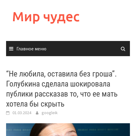
Перейти
к
Мир чудес
содержимому
Главное меню
“Не любила, оставила без гроша”.
Голубкина сделала шокировала
публики рассказав то, что ее мать
хотела бы скрыть
01.03.2024
googleik