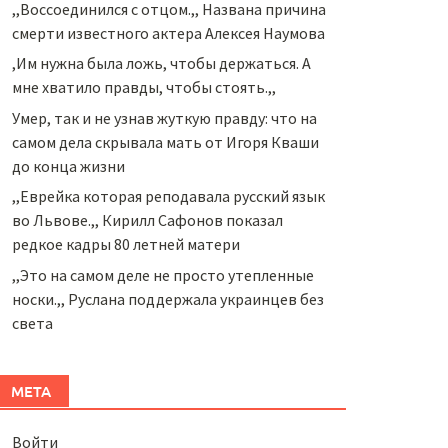
,,Воссоединился с отцом.,, Названа причина
смерти известного актера Алексея Наумова
,Им нужна была ложь, чтобы держаться. А
мне хватило правды, чтобы стоять.,,
Умер, так и не узнав жуткую правду: что на
самом дела скрывала мать от Игоря Кваши
до конца жизни
,,Еврейка которая реподавала русский язык
во Львове.,, Кирилл Сафонов показал
редкое кадры 80 летней матери
,,Это на самом деле не просто утепленные
носки.,, Руслана поддержала украинцев без
света
МЕТА
Войти