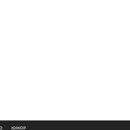
О
ЮМОР