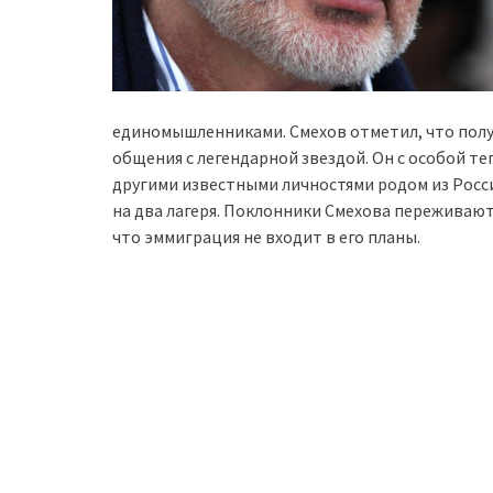
единомышленниками. Смехов отметил, что полу
общения с легендарной звездой. Он с особой те
другими известными личностями родом из России
на два лагеря. Поклонники Смехова переживают,
что эммиграция не входит в его планы.