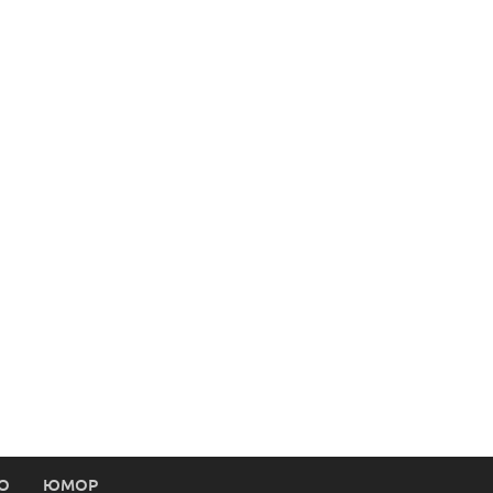
О
ЮМОР