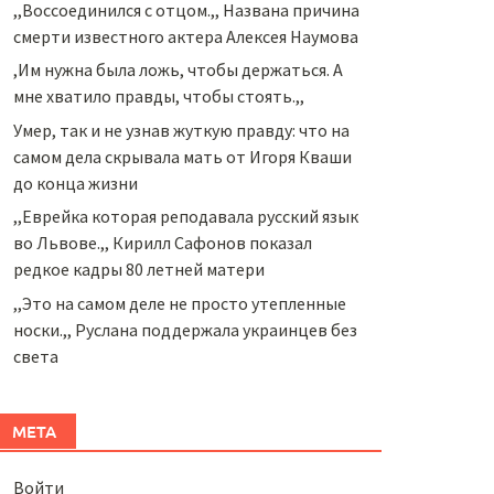
,,Воссоединился с отцом.,, Названа причина
смерти известного актера Алексея Наумова
,Им нужна была ложь, чтобы держаться. А
мне хватило правды, чтобы стоять.,,
Умер, так и не узнав жуткую правду: что на
самом дела скрывала мать от Игоря Кваши
до конца жизни
,,Еврейка которая реподавала русский язык
во Львове.,, Кирилл Сафонов показал
редкое кадры 80 летней матери
,,Это на самом деле не просто утепленные
носки.,, Руслана поддержала украинцев без
света
МЕТА
Войти