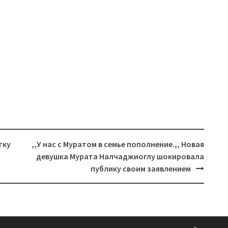
тку
,,У нас с Муратом в семье пополнение.,, Новая
девушка Мурата Налчаджиоглу шокировала
публику своим заявлением