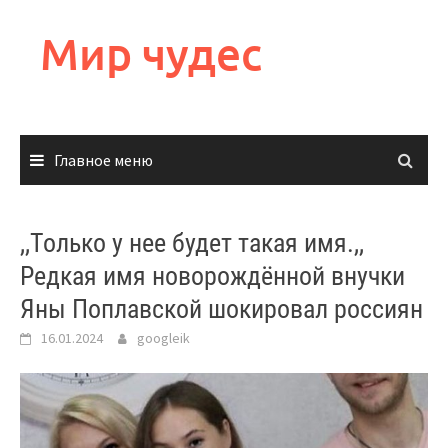
Перейти
к
Мир чудес
содержимому
Главное меню
,,Только у нее будет такая имя.,,
Редкая имя новорождённой внучки
Яны Поплавской шокировал россиян
16.01.2024
googleik