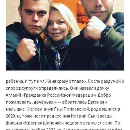
ребенка. И тут имя Женя сразу отпало». После раздумий и
споров супруги определились. Они назвали дочку
Аглаей! «Гражданка Российской Федерации. Добро
пожаловать, доченька!» — обратилась Евгения к
малышке. К слову, внук Яны Поплавской, родившийся в
2020-м, тоже носит редкое имя Иларий. Сын звезды
фильма «Красная Шапочка» недавно вернулся с сво. По
ее словам в ноябре 2022-го Клим получил повестку и без