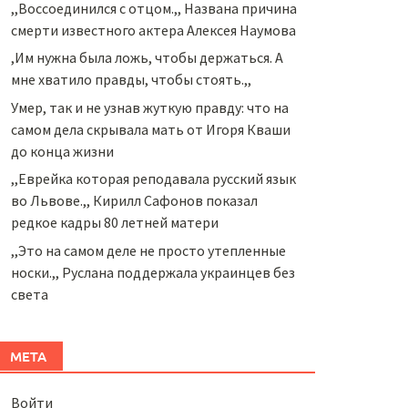
,,Воссоединился с отцом.,, Названа причина
смерти известного актера Алексея Наумова
,Им нужна была ложь, чтобы держаться. А
мне хватило правды, чтобы стоять.,,
Умер, так и не узнав жуткую правду: что на
самом дела скрывала мать от Игоря Кваши
до конца жизни
,,Еврейка которая реподавала русский язык
во Львове.,, Кирилл Сафонов показал
редкое кадры 80 летней матери
,,Это на самом деле не просто утепленные
носки.,, Руслана поддержала украинцев без
света
МЕТА
Войти