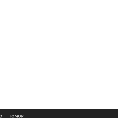
О
ЮМОР