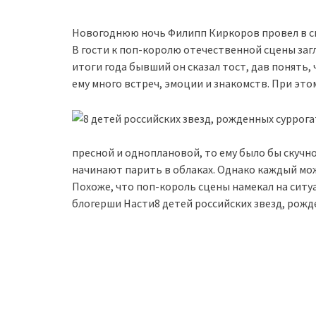
Новогоднюю ночь Филипп Киркоров провел в св
В гости к поп-королю отечественной сцены заг
итоги года бывший он сказал тост, дав понять,
ему много встреч, эмоции и знакомств. При этом
пресной и одноплановой, то ему было бы скучн
начинают парить в облаках. Однако каждый мо
Похоже, что поп-король сцены намекал на ситу
блогерши Насти8 детей российских звезд, рож