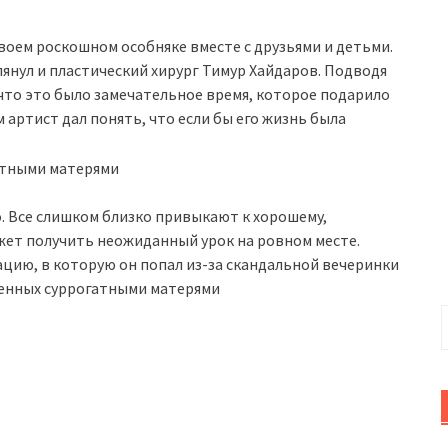
оем роскошном особняке вместе с друзьями и детьми.
лянул и пластический хирург Тимур Хайдаров. Подводя
 что это было замечательное время, которое подарило
 артист дал понять, что если бы его жизнь была
о. Все слишком близко привыкают к хорошему,
жет получить неожиданный урок на ровном месте.
ацию, в которую он попал из-за скандальной вечеринки
денных суррогатными матерями
Н