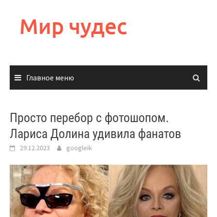
Перейти
к
Мир чудес
содержимому
Главное меню
Просто перебор с фотошопом.
Лариса Долина удивила фанатов
29.12.2023
googleik