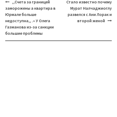
Навигация
,,Счета за границей
Стало известно почему
заморожены а квартира в
Мурат Налчаджиоглу
Юрмале больше
развелся с Ани Лорак и
недоступна,, .» У Олега
второй женой
Газманова из-за санкции
большие проблемы