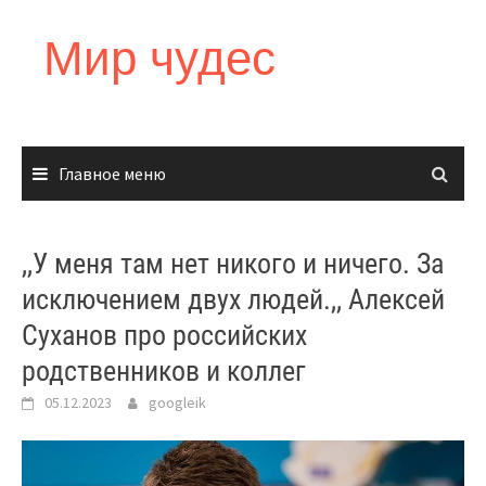
Перейти
к
Мир чудес
содержимому
Главное меню
,,У меня там нет никого и ничего. За
исключением двух людей.,, Алексей
Суханов про российских
родственников и коллег
05.12.2023
googleik