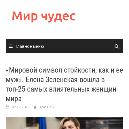
Перейти
к
Мир чудес
содержимому
Главное меню
«Mировой символ стойкости, как и ее
муж». Елена Зеленская вошла в
топ-25 самых влиятельных женщин
мира
02.12.2023
googleik