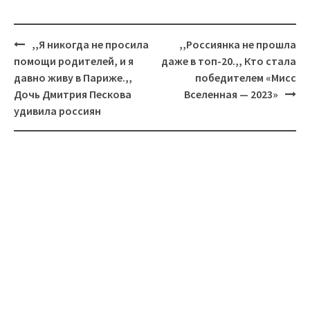
Навигация
,,Я никогда не просила
,,Россиянка не прошла
помощи родителей, и я
даже в топ-20.,, Кто стала
давно живу в Париже.,,
победителем «Мисс
Дочь Дмитрия Пескова
Вселенная — 2023»
удивила россиян