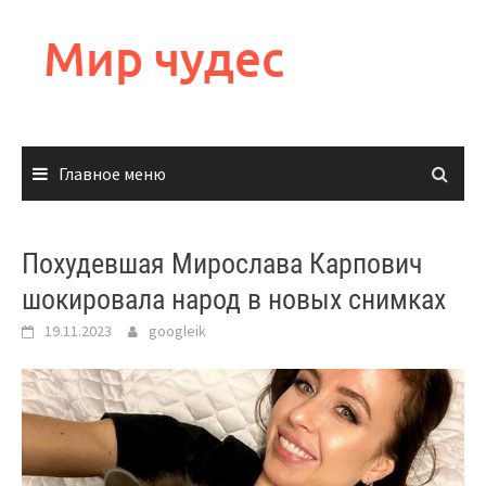
Перейти
к
Мир чудес
содержимому
Главное меню
Похудевшая Мирослава Карпович
шокировала народ в новых снимках
19.11.2023
googleik