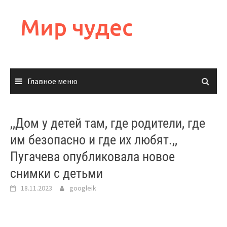
Перейти
к
Мир чудес
содержимому
Главное меню
,,Дом у детей там, где родители, где
им безопасно и где их любят.,,
Пугачева опубликовала новое
снимки с детьми
18.11.2023
googleik