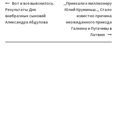
Навигация
Вот и все выяснилось.
,,Приехали к миллионеру
Результаты Днк
Юлий Круминьш.,, Стало
внебрачных сыновей
известно причина
Александра Абдулова
неожиданного приезда
Галкина и Пугачевы в
Латвию