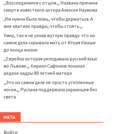
,,Воссоединился с отцом.,, Названа причина
смерти известного актера Алексея Наумова
,Им нужна была ложь, чтобы держаться. А
мне хватило правды, чтобы стоять.,,
Умер, так и не узнав жуткую правду: что на
самом дела скрывала мать от Игоря Кваши
до конца жизни
,,Еврейка которая реподавала русский язык
во Львове.,, Кирилл Сафонов показал
редкое кадры 80 летней матери
,,Это на самом деле не просто утепленные
носки.,, Руслана поддержала украинцев без
света
МЕТА
Войти