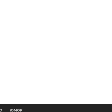
О
ЮМОР