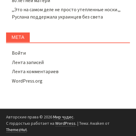
80 летней матери
,,Это на самом деле не просто утепленные носки.,,
Руслана поддержала украинцев без света
МЕТА
Войти
Лента записей
Лента комментариев
WordPress.org
Авторские права © 2026
Мир чудес
.
С гордостью работает на
WordPress
.
|
Тема: Awaken от
ThemezHut
.