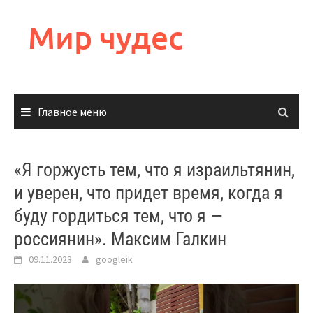
Перейти
к
Мир чудес
содержимому
Главное меню
«Я горжусть тем, что я израильтянин,
и уверен, что придет время, когда я
буду гордиться тем, что я —
россиянин». Максим Галкин
09.11.2023
googleik