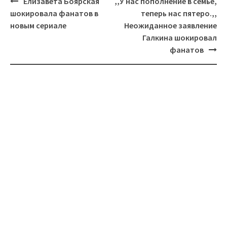
Навигация
Елизавета Боярская
,,У нас пополнение в семье,
шокировала фанатов в
теперь нас пятеро.,,
новым сериале
Неожиданное заявление
Галкина шокировал
фанатов