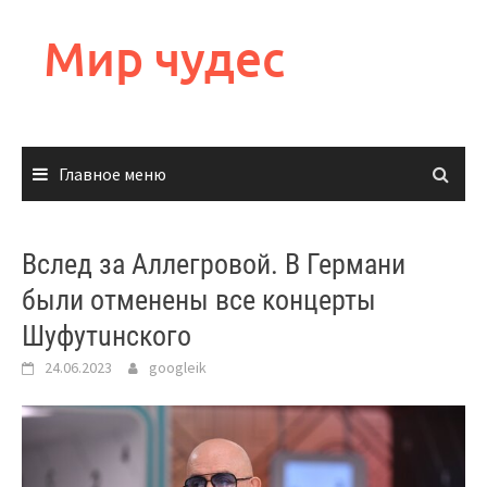
Перейти
к
Мир чудес
содержимому
Главное меню
Вслед за Аллегровой. В Германи
были отменены все концерты
Шуфутuнского
24.06.2023
googleik