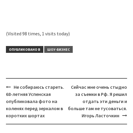
(Visited 98 times, 1 visits today)
ОПУБЛИКОВАНО В
ШОУ-БИЗНЕС
Навигация
Не собираюсь стареть.
Сейчас мне очень стыдно
68-летняя Успенская
за съемки в Рф. Я решил
опубликовала фото на
отдать эти деньги и
коленях перед зеркалом в
больше там не тусоваться.
коротких шортах
Игорь Ласточкин