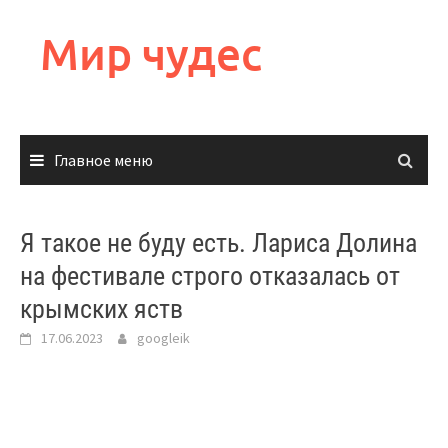
Перейти
к
Мир чудес
содержимому
Главное меню
Я такое не буду есть. Лариса Долина
на фестивале строго отказалась от
крымских яств
17.06.2023
googleik