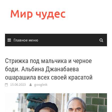
Перейти
к
Мир чудес
содержимому
Главное меню
Стрижка под мальчика и черное
боди. Альбина Джанабаева
ошарашила всех своей красатой
15.06.2023
googleik