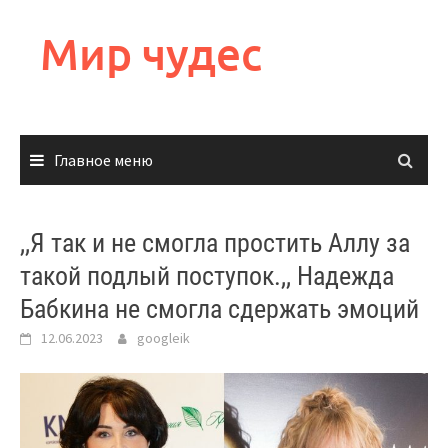
Перейти
к
Мир чудес
содержимому
Главное меню
,,Я так и не смогла простить Аллу за
такой подлый поступок.,, Надежда
Бабкина не смогла сдержать эмоций
12.06.2023
googleik