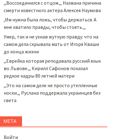
,,Воссоединился с отцом.,, Названа причина
смерти известного актера Алексея Наумова
,Им нужна была ложь, чтобы держаться. А
мне хватило правды, чтобы стоять.,,
Умер, так и не узнав жуткую правду: что на
самом дела скрывала мать от Игоря Кваши
до конца жизни
,,Еврейка которая реподавала русский язык
во Львове.,, Кирилл Сафонов показал
редкое кадры 80 летней матери
,,Это на самом деле не просто утепленные
носки.,, Руслана поддержала украинцев без
света
МЕТА
Войти