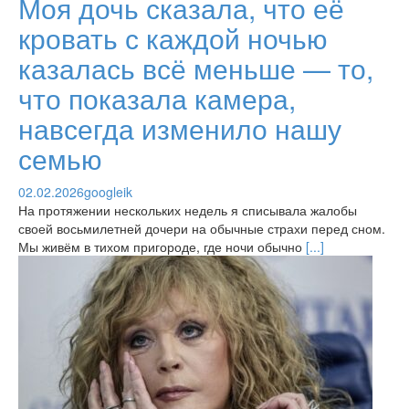
Моя дочь сказала, что её
кровать с каждой ночью
казалась всё меньше — то,
что показала камера,
навсегда изменило нашу
семью
02.02.2026
googleik
На протяжении нескольких недель я списывала жалобы
своей восьмилетней дочери на обычные страхи перед сном.
Мы живём в тихом пригороде, где ночи обычно
[...]